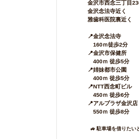
金沢市西念三丁目23
金沢念法寺近く
雅歯科医院裏近く
📍金沢念法寺
　160ｍ徒歩2分
📍
金沢市保健所
　400ｍ 徒歩5分
📍姉妹都市公園
　400ｍ 
徒歩
5
分
📍NTT西念町ビル
　450
ｍ 徒歩6分
📍
アルプラザ金沢店
　550ｍ 徒歩8分
 🚙 駐車場を借りたいと