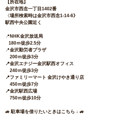
【所在地】
金沢市西念一丁目1402番
《
場所検索時は金沢市西念1-14-6》
駅西中央公園近く
📍
NHK金沢放送局
   180ｍ徒歩2.5分
📍
金沢勤労者プラザ
    200ｍ徒歩3分
📍金沢エナジー金沢駅西オフィス
    240ｍ徒歩3分
📍ファミリーマート 金沢けやき通り店
    450ｍ
徒歩7分
📍
金沢駅西広場
750ｍ徒歩10分
🚙 駐車場を借りたいときはこちら ↓ 🚙