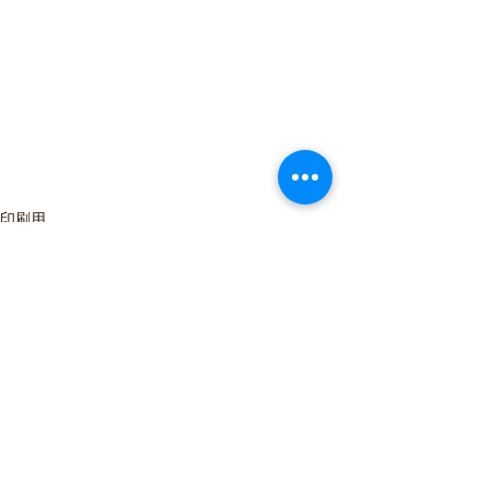
印刷用
印刷用（賃貸物件）
株式会社由雄不動産 石川県金沢市西念四丁
目2番6号 TEL:
076-223-2235
FAX:
076-223-2369
Copyright & copy; Yoshio Fudosan. All Rights
Reserved.