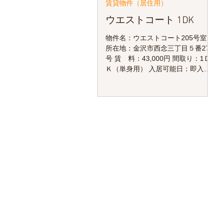
賃貸物件（居住用）
ウエストコート 1DK
物件名：ウエストコート205号室
所在地：金沢市西念三丁目５番27
号 賃 料：43,000円 間取り：1Ｄ
Ｋ（単身用） 入居可能日：即入居
可 物件資料はこちら 賃料 43,000
円 間取り 1DK（単身用） 共益費
2,000円 構造 RC造 3階建 敷金
49,000円 構築年月 1989年6月 礼金
0円 最寄り 北鉄バス 駅西合同庁舎
徒歩2分 駐車場 4,000円 ペット 不
可 ​火災保険 ​22,000円～/2年分 楽器
不可 ​仲介手数料 ​１.1ヵ月 ​取引態様
​媒介 ​その他費用 町会費込み ​その他
月額費用合計 49,000円 鉄筋コンク
リート造りで、防音・気密性良し
の単身用マンション。 アルプラ
ザ・ドラッグストア・コンビニな
どの買い物施設が充実。 金沢駅へ