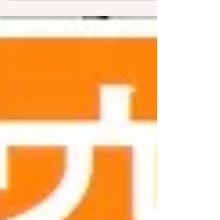
索時は 金沢市西念4-4-11金沢西念郵便局2つ
隣 》 金沢西念郵便局近く 📍金
沢西念郵便局37ｍ徒歩1分 📍スギ薬局 金沢
駅西店300ｍ徒歩5分 📍ローソン 金沢駅西本
町店400 ｍ徒歩6分 📍金沢市中央卸売市場
450ｍ徒歩6分 📍石川労働局 500ｍ徒歩7分
🚙 駐車場を借りたいときはこちら ↓ 🚙
☎ 駐車場の空き状況はお問い合わせくださ
い ☎ TEL ０７６－２２３－２２３５