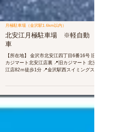
月極駐車場（金沢駅1.6km以内）
北安江月極駐車場 ※軽自動
車
【所在地】 金沢市北安江四丁目6番16号 旧
カジマート北安江店裏 📍旧カジマート 北安
江店82ｍ徒歩1分 📍金沢駅西スイミングスク
ール駅西校250ｍ徒歩4分 📍ソフトバンク北
安江店260ｍ徒歩4分 📍金沢勤労者プラザ
400ｍ徒歩6分 📍金沢駅西広場1.1ｋｍ徒歩16
分 🚙 駐車場を借りたいときはこちら ↓ 🚙
☎ 駐車場の空き状況はお問い合わせくださ
い ☎ TEL ０７６－２２３－２２３５