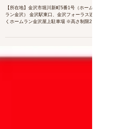
月極駐車場（金沢駅1km以内）
金沢アリマビル屋上駐車場 ※
屋根なし
【所在地】金沢市堀川新町5番1号（ホーム
ラン金沢） 金沢駅東口、金沢フォーラス近
くホームラン金沢屋上駐車場 ※高さ制限2.3
ｍ 📍金沢医療技術専門学校まで 160ｍ徒歩2
分 📍ファミリーマート金沢堀川店まで 180
ｍ徒歩2分 📍金沢駅東広場まで 500ｍ徒歩
6分 📍金沢駅内郵便局まで 550ｍ徒歩7分 📍
ホテル日航金沢まで 650ｍ徒歩9分 🚙駐車場
を借りたいときはこちら🚙↓ 駐車場
の空き状況はお問い合わせ下さい。
↓ ↓ ↓ TEL ０７６－２
２３－２２３５ ～ 契約の流れ ～ ・電
話やe-mailにて空き状況確認の上、契約にご
来社下さい。 （契約には30分程お時間を
頂戴します 事前に申込書を印刷しご記入い