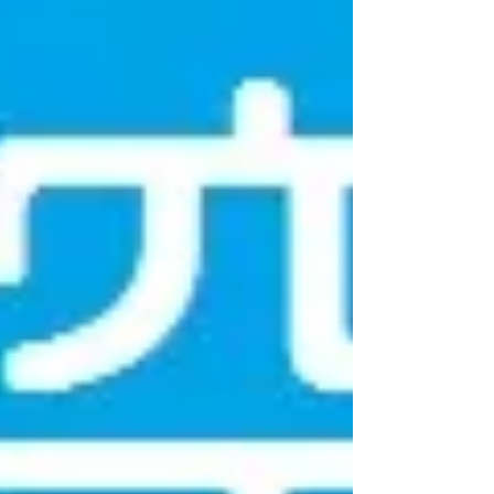
場を借りたいときはこちら🚙↓ 駐車場の空き
状況はお問い合わせ下さい。 ↓ ↓ ↓
TEL ０７６－２２３－２２３５ ～ 契約
の流れ ～ ・電話やe-mailにて空き状況確認
の上、契約にご来社下さい。 （契約には30
分程お時間を頂戴します 事前に申込書を印
刷しご記入いただけましたら時間が短縮でき
ます） ・契約後、初月分賃料をお振込くだ
さい。 ・ホームランパチンコカウンターに
て契約書をご提示のうえ駐車許可証の発行を
受けてください。 ・駐車許可証は車の外側
から確認できる位置に置いて下さい。（駐車
中は許可証の掲示必須） ・使用できる区画
は、5Fフロアのご自身の契約番号が表示さ
れた区